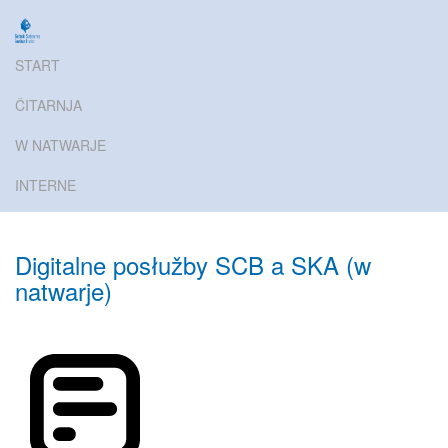
START
ČITARNJA
W NATWARJE
INTERNE
Digitalne posłužby SCB a SKA (w
natwarje)